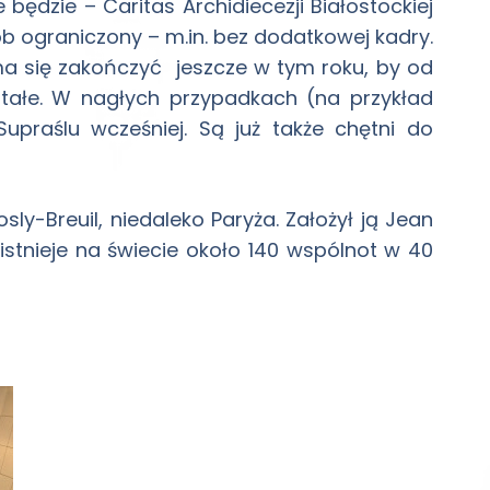
 będzie – Caritas Archidiecezji Białostockiej
b ograniczony – m.in. bez dodatkowej kadry.
 się zakończyć jeszcze w tym roku, by od
tałe. W nagłych przypadkach (na przykład
praślu wcześniej. Są już także chętni do
y-Breuil, niedaleko Paryża. Założył ją Jean
 istnieje na świecie około 140 wspólnot w 40