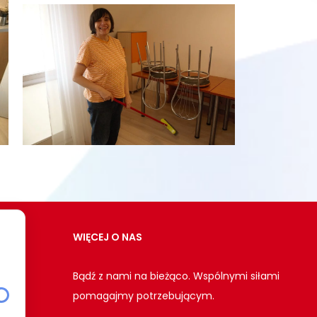
WIĘCEJ O NAS
Bądź z nami na bieżąco. Wspólnymi siłami
pomagajmy potrzebującym.