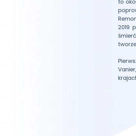
to oko
poprow
Remon
2019 
śmier
tworze
Pierws
Vanier
krajac