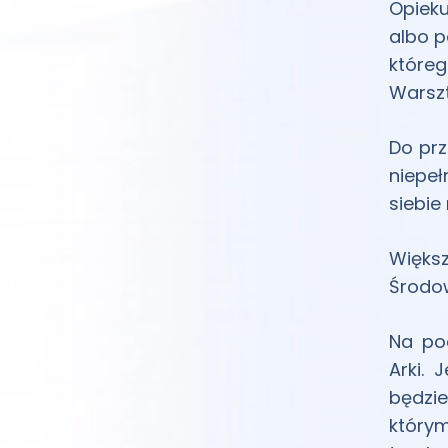
Opieku
albo p
któreg
Warszt
Do prz
niepeł
siebie
Więks
Środow
Na po
Arki. 
będzie
którym