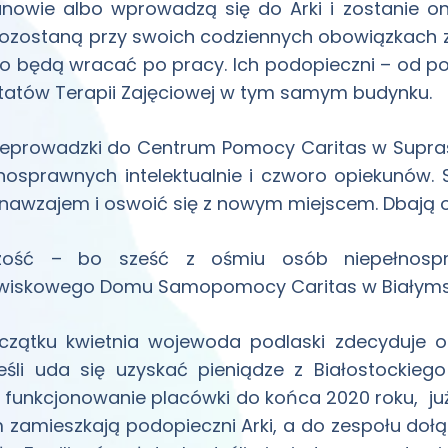
nowie albo wprowadzą się do Arki i zostanie on
ozostaną przy swoich codziennych obowiązkach 
o będą wracać po pracy. Ich podopieczni – od po
atów Terapii Zajęciowej w tym samym budynku.
eprowadzki do Centrum Pomocy Caritas w Supraśl
nosprawnych intelektualnie i czworo opiekunów.
 nawzajem i oswoić się z nowym miejscem. Dbają o
zość – bo sześć z ośmiu osób niepełnospra
iskowego Domu Samopomocy Caritas w Białymstok
czątku kwietnia wojewoda podlaski zdecyduje o
Jeśli uda się uzyskać pieniądze z Białostockie
 funkcjonowanie placówki do końca 2020 roku, ju
 zamieszkają podopieczni Arki, a do zespołu dołą