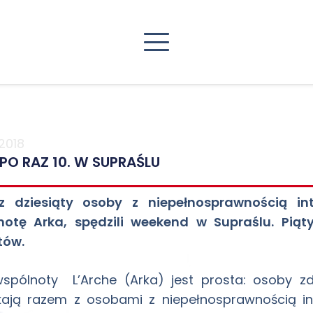
2018
PO RAZ 10. W SUPRAŚLU
z dziesiąty osoby z niepełnosprawnością int
notę Arka, spędzili weekend w Supraślu. Pią
tów.
spólnoty L’Arche (Arka) jest prosta: osoby zdr
ają razem z osobami z niepełnosprawnością inte