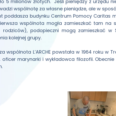
ło 5 milionów złotych. Jeśli pieniędzy z urzędu nie
adzi wspólnotę za własne pieniądze, ale w sposó
t poddasza budynku Centrum Pomocy Caritas ma
pierwsza wspólnota mogła zamieszkać tam na s
ć rodziców), podopieczni mogą zamieszkać w Su
nia kolejnej grupy.
za wspólnota L’ARCHE powstała w 1964 roku w Trosl
, oficer marynarki i wykładowca filozofii. Obecnie
h.