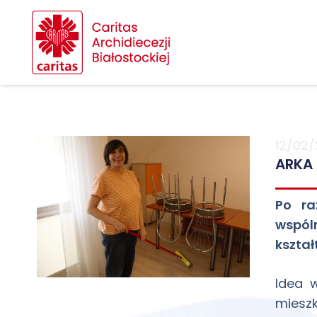
12/02/
ARKA 
Po ra
wspól
kształ
Idea w
mieszk