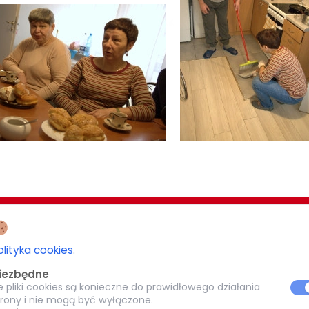
EZJI BIAŁOSTOCKIEJ
CARITAS POTRZEBUJĄCYM 1,5%
olityka cookies
.
-077 Białystok
iezbędne
KRS: 0000 269 579
e pliki cookies są konieczne do prawidłowego działania
8
trony i nie mogą być wyłączone.
pl