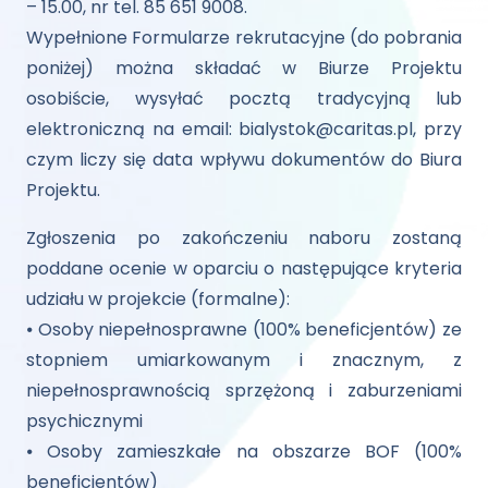
– 15.00, nr tel. 85 651 9008.
Wypełnione Formularze rekrutacyjne (do pobrania
poniżej) można składać w Biurze Projektu
osobiście, wysyłać pocztą tradycyjną lub
elektroniczną na email: bialystok@caritas.pl, przy
czym liczy się data wpływu dokumentów do Biura
Projektu.
Zgłoszenia po zakończeniu naboru zostaną
poddane ocenie w oparciu o następujące kryteria
udziału w projekcie (formalne):
⦁ Osoby niepełnosprawne (100% beneficjentów) ze
stopniem umiarkowanym i znacznym, z
niepełnosprawnością sprzężoną i zaburzeniami
psychicznymi
⦁ Osoby zamieszkałe na obszarze BOF (100%
beneficjentów)