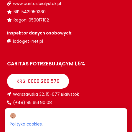
www.caritas.bialystok.pl
NIP: 5421950380
Regon: 050017102
Inspektor danych osobowych:
iodo@rt-net.pl
CARITAS POTRZEBUJĄCYM 1,5%
KRS: 0000 269 579
Warszawska 32, 15-077 Białystok
(+48) 85 651 90 08
www.caritas.bialystok.pl
bialystok@caritas.pl
Polityka cookies
.