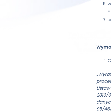
w
b
u
Wymag
C
„Wyraż
proces
Ustaw 
2016/6
danyc
95/46