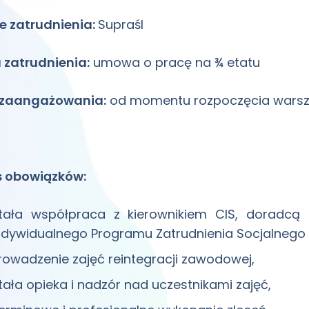
e zatrudnienia:
Supraśl
 zatrudnienia:
umowa o pracę na ¾ etatu
 zaangażowania:
od momentu rozpoczęcia warszt
s obowiązków:
tała współpraca z kierownikiem CIS, doradcą 
ndywidualnego Programu Zatrudnienia Socjalnego 
rowadzenie zajęć reintegracji zawodowej,
tała opieka i nadzór nad uczestnikami zajęć,