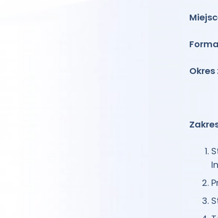
Miejsc
Forma
Okres
Zakre
S
I
P
S