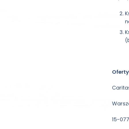
K
n
K
(
Ofert
Carita
Warsz
15-077