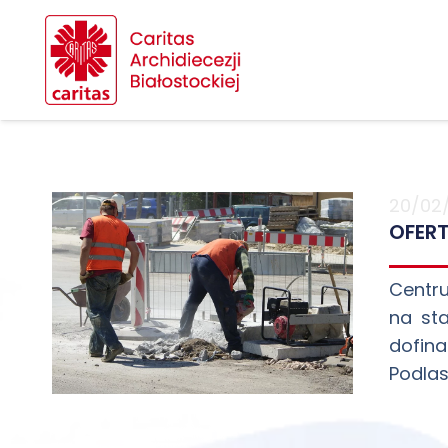
20/02
OFER
Centru
na st
dofin
Podlas