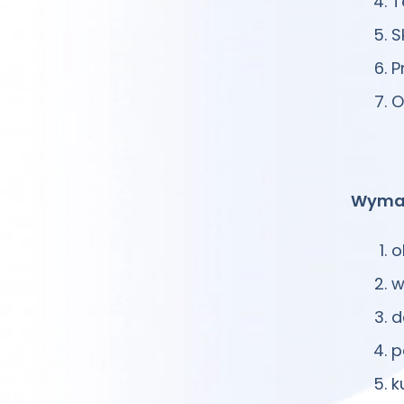
T
S
P
O
Wymag
o
w
d
p
k