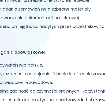
erminowe i profesjonalne wykonanie zleceń,
kładanie zamówień na niezbędne materiały,
rowadzenie dokumentacji projektowej
cena umiejętności nabytych przez uczestników za
ania obowiązkowe:
bywatelstwo polskie,
ykształcenie co najmniej średnie lub średnie zaw
oświadczenie zawodowe,
ełna zdolność do czynności prawnych i korzystania
urs instruktora praktycznej nauki zawodu (lub zaś