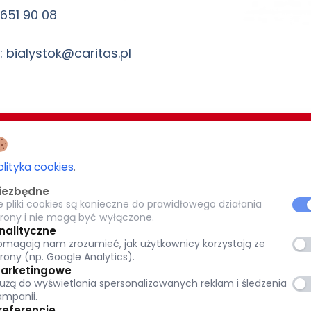
 651 90 08
: bialystok@caritas.pl
EZJI BIAŁOSTOCKIEJ
CARITAS POTRZEBUJĄCYM 1,5%
olityka cookies
.
-077 Białystok
iezbędne
KRS: 0000 269 579
e pliki cookies są konieczne do prawidłowego działania
8
trony i nie mogą być wyłączone.
pl
Warszawska 32, 15-077 Białystok
nalityczne
omagają nam zrozumieć, jak użytkownicy korzystają ze
tok.pl
(+48) 85 651 90 08
trony (np. Google Analytics).
www.caritas.bialystok.pl
arketingowe
łużą do wyświetlania spersonalizowanych reklam i śledzenia
bialystok@caritas.pl
ampanii.
referencje