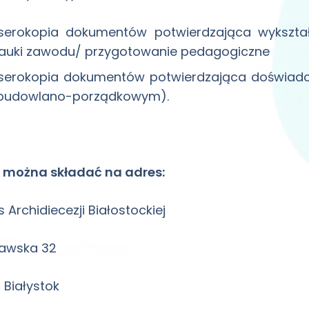
serokopia dokumentów potwierdzająca wykształc
auki zawodu/ przygotowanie pedagogiczne
serokopia dokumentów potwierdzająca doświad
budowlano-porządkowym).
y można składać na adres:
s Archidiecezji Białostockiej
awska 32
 Białystok