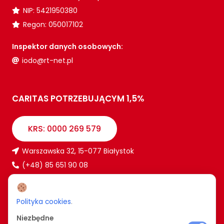
NIP: 5421950380
Regon: 050017102
Inspektor danych osobowych:
iodo@rt-net.pl
CARITAS POTRZEBUJĄCYM 1,5%
KRS: 0000 269 579
Warszawska 32, 15-077 Białystok
(+48) 85 651 90 08
www.caritas.bialystok.pl
bialystok@caritas.pl
Polityka cookies
.
Niezbędne