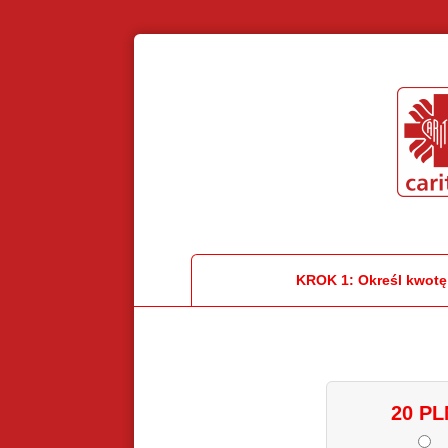
KROK 1:
Określ kwotę
20 PL