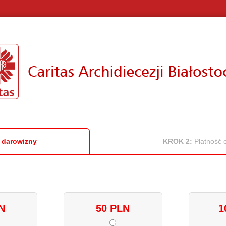
 darowizny
KROK 2:
Płatność 
N
50 PLN
1