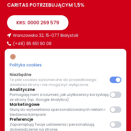
CARITAS POTRZEBUJĄCYM 1,5%
KRS: 0000 269 579
Warszawska 32, 15-077 Białystok
(+48) 85 651 90 08
www.caritas.bialystok.pl
bialystok@caritas.pl
Polityka cookies
.
Niezbędne
Te pliki cookies są konieczne do prawidłowego
WIĘCEJ O NAS
działania strony i nie mogą być wyłączone.
Analityczne
Pomagają nam zrozumieć, jak użytkownicy korzystają
Bądź z nami na bieżąco. Wspólnymi siłami pomagajmy
ze strony (np. Google Analytics).
potrzebującym.
Marketingowe
Służą do wyświetlania spersonalizowanych reklam i
śledzenia kampanii.
Preferencje
Zapamiętują Twoje ustawienia i personalizują
doświadczenie na stronie.