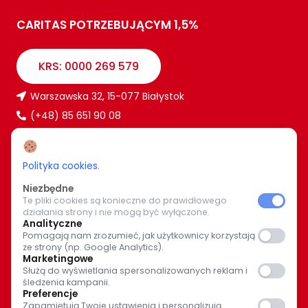
CARITAS POTRZEBUJĄCYM 1,5%
KRS: 0000 269 579
Warszawska 32, 15-077 Białystok
(+48) 85 651 90 08
www.caritas.bialystok.pl
bialystok@caritas.pl
Polityka cookies
.
Niezbędne
Te pliki cookies są konieczne do prawidłowego
WIĘCEJ O NAS
działania strony i nie mogą być wyłączone.
Analityczne
Pomagają nam zrozumieć, jak użytkownicy korzystają
Bądź z nami na bieżąco. Wspólnymi siłami pomagajmy
ze strony (np. Google Analytics).
potrzebującym.
Marketingowe
Służą do wyświetlania spersonalizowanych reklam i
śledzenia kampanii.
Preferencje
Zapamiętują Twoje ustawienia i personalizują