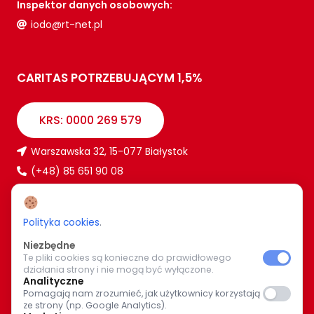
Inspektor danych osobowych:
iodo@rt-net.pl
CARITAS POTRZEBUJĄCYM 1,5%
KRS: 0000 269 579
Warszawska 32, 15-077 Białystok
(+48) 85 651 90 08
www.caritas.bialystok.pl
bialystok@caritas.pl
Polityka cookies
.
Niezbędne
Te pliki cookies są konieczne do prawidłowego
WIĘCEJ O NAS
działania strony i nie mogą być wyłączone.
Analityczne
Bądź z nami na bieżąco. Wspólnymi siłami pomagajmy
Pomagają nam zrozumieć, jak użytkownicy korzystają
ze strony (np. Google Analytics).
potrzebującym.