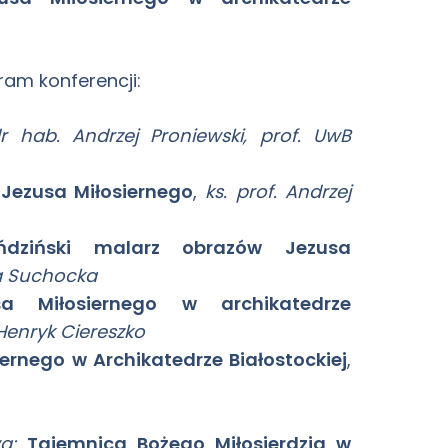
ram konferencji:
dr hab. Andrzej Proniewski, prof. UwB
 Jezusa Miłosiernego
,
ks. prof. Andrzej
ńdziński malarz obrazów Jezusa
a Suchocka
a Miłosiernego w archikatedrze
Henryk Ciereszko
iernego w Archikatedrze Białostockiej
,
a:
Tajemnica Bożego Miłosierdzia w