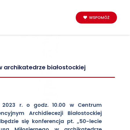
WSPOMÓŻ
 archikatedrze białostockiej
 2023 r. o godz. 10.00 w Centrum
ncyjnym Archidiecezji Białostockiej
dbędzie się konferencja pt. „50-lecie
usa Miłosiernego w archikatedrze