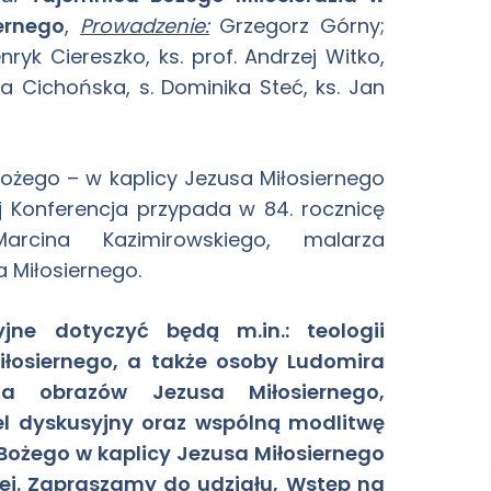
ernego
,
Prowadzenie:
Grzegorz Górny;
ryk Ciereszko, ks. prof. Andrzej Witko,
a Cichońska, s. Dominika Steć, ks. Jan
Bożego – w kaplicy Jezusa Miłosiernego
ej Konferencja przypada w 84. rocznicę
arcina Kazimirowskiego, malarza
 Miłosiernego.
yjne dotyczyć będą m.in.: teologii
iłosiernego, a także osoby Ludomira
rza obrazów Jezusa Miłosiernego,
el dyskusyjny oraz wspólną modlitwę
 Bożego w kaplicy Jezusa Miłosiernego
iej. Zapraszamy do udziału, Wstęp na