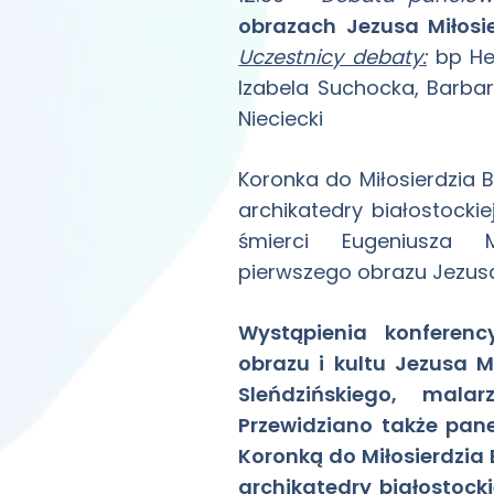
obrazach Jezusa Miłosi
Uczestnicy debaty:
bp Hen
Izabela Suchocka, Barbar
Nieciecki
Koronka do Miłosierdzia 
archikatedry białostocki
śmierci Eugeniusza M
pierwszego obrazu Jezusa
Wystąpienia konferenc
obrazu i kultu Jezusa M
Sleńdzińskiego, mala
Przewidziano także pan
Koronką do Miłosierdzia
archikatedry białostock