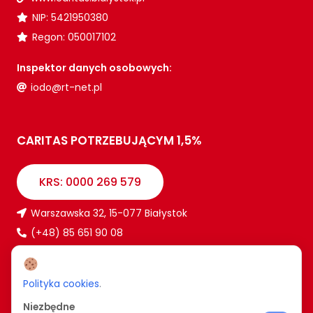
NIP: 5421950380
Regon: 050017102
Inspektor danych osobowych:
iodo@rt-net.pl
CARITAS POTRZEBUJĄCYM 1,5%
KRS: 0000 269 579
Warszawska 32, 15-077 Białystok
(+48) 85 651 90 08
www.caritas.bialystok.pl
bialystok@caritas.pl
Polityka cookies
.
Niezbędne