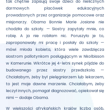
tak chętnie zapisują swoje dzieci do nielicznych
darmowych placówek edukacyjnych
prowadzonych przez organizacje pomocowe oraz
misjonarzy. Obama Bonnie Marie Josiane nie
chodziła do szkoły. — Siostry zapytały mnie, co
robię. A ja nie robiłam nic. Poruszyło je to,
zaproponowały mi pracę i posłały do szkoły —
mówi młoda kobieta, która wiele zawdzięcza
siostrom pallotynkom posługującym w Nkolbisson
w Kamerunie. Wkrótce jej 4-letni synek pójdzie do
budowanego przez siostry przedszkola. —
Chciałabym, żeby był pielęgniarzem lub lekarzem,
to jest moje dawne marzenie. Chciałabym, żeby
leczył innych, pomagał diagnozować, opiekował się
nimi — dodaje Obama.
W większości afrykańskich krajów liczba osób,