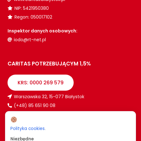
NIP: 5421950380
Regon: 050017102
Inspektor danych osobowych:
iodo@rt-net.pl
CARITAS POTRZEBUJĄCYM 1,5%
KRS: 0000 269 579
Warszawska 32, 15-077 Białystok
(+48) 85 651 90 08
www.caritas.bialystok.pl
bialystok@caritas.pl
Polityka cookies
.
Niezbędne