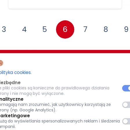
3
4
5
6
7
8
9
EZJI BIAŁOSTOCKIEJ
CARITAS POTRZEBUJĄCYM 1,5%
olityka cookies
.
-077 Białystok
iezbędne
KRS: 0000 269 579
e pliki cookies są konieczne do prawidłowego działania
8
trony i nie mogą być wyłączone.
pl
Warszawska 32, 15-077 Białystok
nalityczne
omagają nam zrozumieć, jak użytkownicy korzystają ze
tok.pl
(+48) 85 651 90 08
trony (np. Google Analytics).
www.caritas.bialystok.pl
arketingowe
łużą do wyświetlania spersonalizowanych reklam i śledzenia
bialystok@caritas.pl
ampanii.