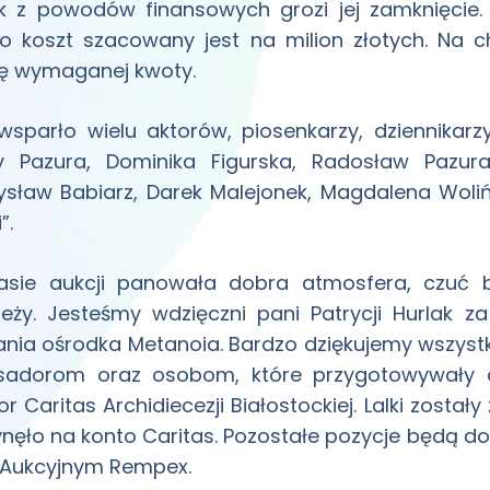
k z powodów finansowych grozi jej zamknięcie. 
o koszt szacowany jest na milion złotych. Na 
ę wymaganej kwoty.
wsparło wielu aktorów, piosenkarzy, dziennikar
 Pazura, Dominika Figurska, Radosław Pazura, 
sław Babiarz, Darek Malejonek, Magdalena Wolińs
”.
asie aukcji panowała dobra atmosfera, czuć b
ieży. Jesteśmy wdzięczni pani Patrycji Hurlak 
nia ośrodka Metanoia. Bardzo dziękujemy wszystkim
adorom oraz osobom, które przygotowywały au
or Caritas Archidiecezji Białostockiej. Lalki zosta
ynęło na konto Caritas. Pozostałe pozycje będą 
Aukcyjnym Rempex.