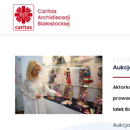
24/11/
Aukcj
Aktork
prowad
lalek B
Aukcja