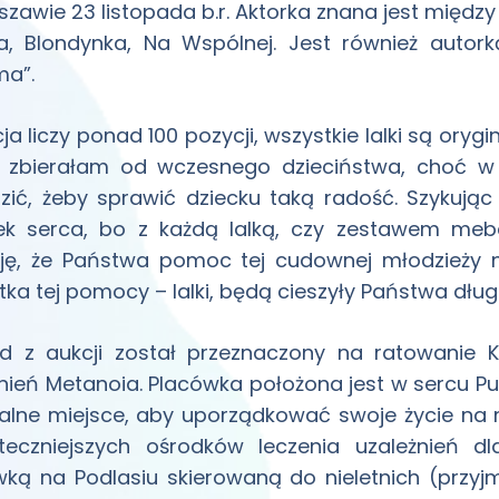
zawie 23 listopada b.r. Aktorka znana jest między in
a, Blondynka, Na Wspólnej. Jest również autork
ma”.
cja liczy ponad 100 pozycji, wszystkie lalki są orygi
e zbierałam od wczesnego dzieciństwa, choć w
zić, żeby sprawić dziecku taką radość. Szykują
ek serca, bo z każdą lalką, czy zestawem meb
eję, że Państwa pomoc tej cudownej młodzieży 
ka tej pomocy – lalki, będą cieszyły Państwa długi
d z aukcji został przeznaczony na ratowanie K
nień Metanoia. Placówka położona jest w sercu Pus
alne miejsce, aby uporządkować swoje życie na 
uteczniejszych ośrodków leczenia uzależnień d
ką na Podlasiu skierowaną do nieletnich (przyj