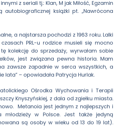
nymi z seriali tj.: Klan, M jak Miłość, Egzamin
ą autobiograficznej książki pt. „Nawrócona
nalne, a najstarsza pochodzi z 1963 roku. Lalki
 czasach PRL-u rodzice musieli się mocno
c tę kolekcję do sprzedaży, wyrwałam sobie
elków, jest związana pewna historia. Mam
na zawsze zapadnie w serca wszystkich, a
e lata” – opowiadała Patrycja Hurlak.
atolickiego Ośrodka Wychowania i Terapii
zczy Knyszyńskiej, z dala od zgiełku miasta.
nowo. Metanoia jest jednym z najlepszych i
la młodzieży w Polsce. Jest także jedyną
mowana są osoby w wieku od 13 do 19 lat).