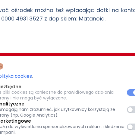
ać ośrodek można też wpłacając datki na konto C
111 0000 4931 3527 z dopiskiem: Matanoia.
EZJI BIAŁOSTOCKIEJ
CARITAS POTRZEBUJĄCYM 1,5%
olityka cookies
.
-077 Białystok
iezbędne
KRS: 0000 269 579
e pliki cookies są konieczne do prawidłowego działania
8
trony i nie mogą być wyłączone.
pl
Warszawska 32, 15-077 Białystok
nalityczne
omagają nam zrozumieć, jak użytkownicy korzystają ze
tok.pl
(+48) 85 651 90 08
trony (np. Google Analytics).
www.caritas.bialystok.pl
arketingowe
łużą do wyświetlania spersonalizowanych reklam i śledzenia
bialystok@caritas.pl
ampanii.