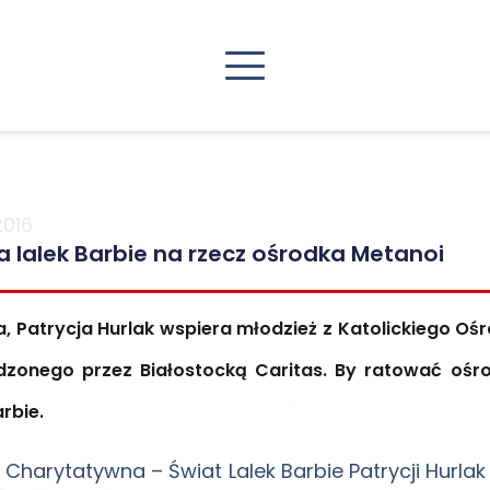
2016
a lalek Barbie na rzecz ośrodka Metanoi
a, Patrycja Hurlak wspiera młodzież z Katolickiego O
zonego przez Białostocką Caritas. By ratować ośro
arbie.
 Charytatywna – Świat Lalek Barbie Patrycji Hur