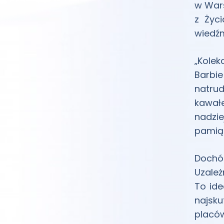
w Wars
z Życi
wiedź
„Kolek
Barbi
natrud
kawał
nadzi
pamiąt
Dochó
Uzależ
To ide
najsk
placów