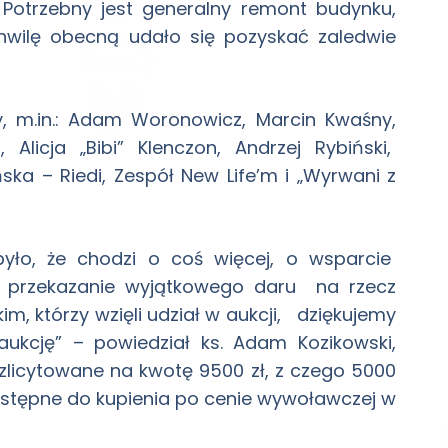
Potrzebny jest generalny remont budynku,
chwilę obecną udało się pozyskać zaledwie
zy, m.in.: Adam Woronowicz, Marcin Kwaśny,
Alicja „Bibi” Klenczon, Andrzej Rybiński,
ka – Riedi, Zespół New Life’m i „Wyrwani z
yło, że chodzi o coś więcej, o wsparcie
za przekazanie wyjątkowego daru na rzecz
, którzy wzięli udział w aukcji, dziękujemy
kcję” – powiedział ks. Adam Kozikowski,
ły zlicytowane na kwotę 9500 zł, z czego 5000
dostępne do kupienia po cenie wywoławczej w