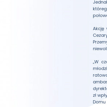
Jedna
któreg
połow
Akcję 
Cezary
Przemy
niewoli
„W cz
młodz
ratowa
ambas
dyrekt
zł wpł
Domu 