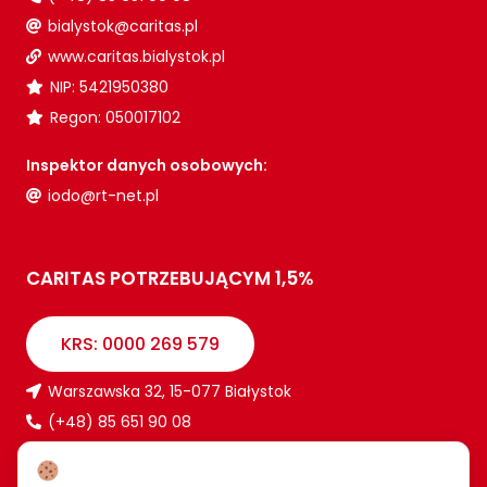
bialystok@caritas.pl
www.caritas.bialystok.pl
NIP: 5421950380
Regon: 050017102
Inspektor danych osobowych:
iodo@rt-net.pl
CARITAS POTRZEBUJĄCYM 1,5%
KRS: 0000 269 579
Warszawska 32, 15-077 Białystok
(+48) 85 651 90 08
www.caritas.bialystok.pl
bialystok@caritas.pl