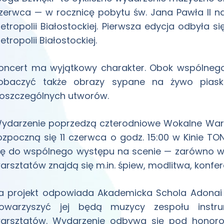
zerwca — w rocznicę pobytu św. Jana Pawła II na
etropolii Białostockiej. Pierwsza edycja odbyła s
etropolii Białostockiej.
oncert ma wyjątkowy charakter. Obok wspólnego
obaczyć także obrazy sypane na żywo piask
oszczególnych utworów.
ydarzenie poprzedzą czterodniowe Wokalne Warszt
ozpoczną się 11 czerwca o godz. 15:00 w Kinie TO
ię do wspólnego występu na scenie — zarówno wok
arsztatów znajdą się m.in. śpiew, modlitwa, konfer
a projekt odpowiada Akademicka Schola Adonai dz
owarzyszyć jej będą muzycy zespołu instru
arsztatów. Wydarzenie odbywa się pod honoro