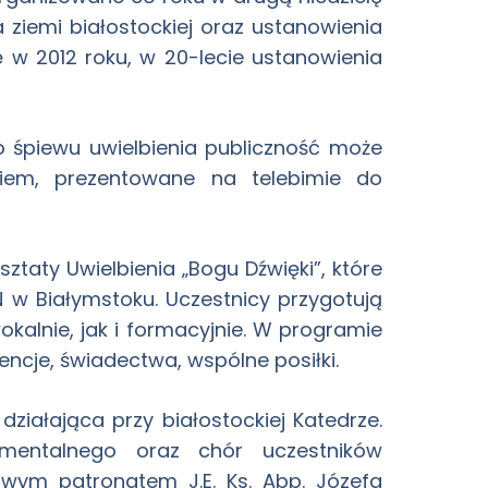
 ziemi białostockiej oraz ustanowienia
ię w 2012 roku, w 20-lecie ustanowienia
 śpiewu uwielbienia publiczność może
iem, prezentowane na telebimie do
aty Uwielbienia „Bogu Dźwięki”, które
N w Białymstoku. Uczestnicy przygotują
alnie, jak i formacyjnie. W programie
encje, świadectwa, wspólne posiłki.
iałająca przy białostockiej Katedrze.
mentalnego oraz chór uczestników
wym patronatem J.E. Ks. Abp. Józefa