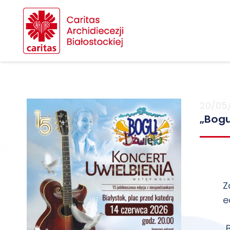
20/05
„Bogu
Z
e
„