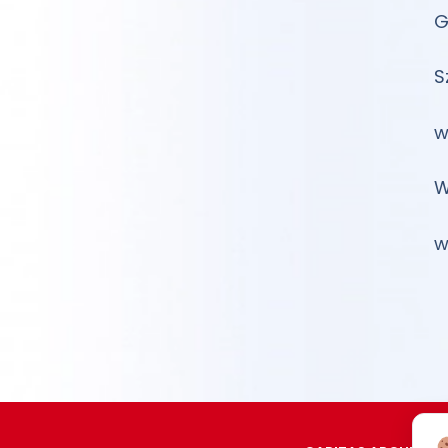
G
S
w
W
w