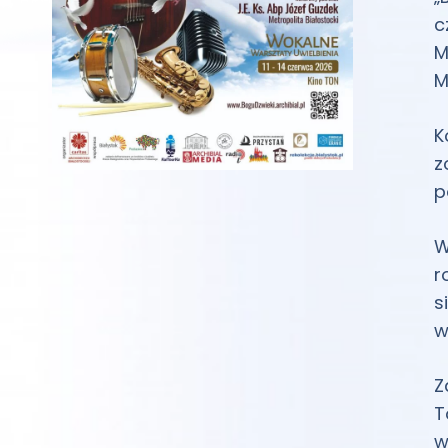
c
M
M
K
z
p
W
r
s
w
Z
T
w