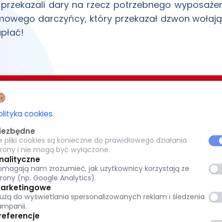
 przekazali dary na rzecz potrzebnego wyposaże
owego darczyńcy, który przekazał dzwon wołając
płać!
EZJI BIAŁOSTOCKIEJ
CARITAS POTRZEBUJĄCYM 1,5%
olityka cookies
.
-077 Białystok
iezbędne
KRS: 0000 269 579
e pliki cookies są konieczne do prawidłowego działania
8
trony i nie mogą być wyłączone.
pl
Warszawska 32, 15-077 Białystok
nalityczne
omagają nam zrozumieć, jak użytkownicy korzystają ze
tok.pl
(+48) 85 651 90 08
trony (np. Google Analytics).
www.caritas.bialystok.pl
arketingowe
łużą do wyświetlania spersonalizowanych reklam i śledzenia
bialystok@caritas.pl
ampanii.
referencje