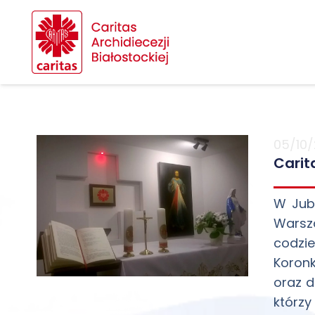
05/10/
Carit
W Jubi
Warsz
codzie
Koronk
oraz d
którzy