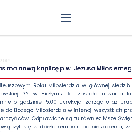
2016
as ma nową kaplicę p.w. Jezusa Miłosierne
leuszowym Roku Miłosierdzia w głównej siedzibie C
awskiej 32 w Białymstoku została otwarta kap
nnie o godzinie 15.00 dyrekcja, zarząd oraz pr
ę do Bożego Miłosierdzia w intencji wszystkich pr
arczyńców. Odprawiane są tu również Msze Święt
 włączyli się w dzieło remontu pomieszczenia, w k