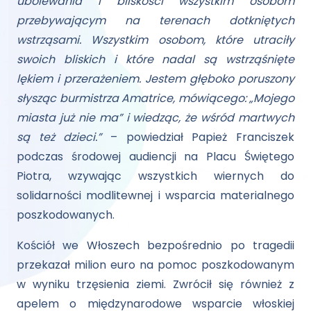
ubolewania i bliskości wszystkim osobom
przebywającym na terenach dotkniętych
wstrząsami. Wszystkim osobom, które utraciły
swoich bliskich i które nadal są wstrząśnięte
lękiem i przerażeniem. Jestem głęboko poruszony
słysząc burmistrza Amatrice,
mówiącego: „Mojego
miasta już nie ma” i wiedząc, że wśród martwych
są też dzieci.”
– powiedział Papież Franciszek
podczas środowej audiencji na Placu Świętego
Piotra, wzywając wszystkich wiernych do
solidarności modlitewnej i wsparcia materialnego
poszkodowanych.
Kościół we Włoszech bezpośrednio po tragedii
przekazał milion euro na pomoc poszkodowanym
w wyniku trzęsienia ziemi. Zwrócił się również z
apelem o międzynarodowe wsparcie włoskiej