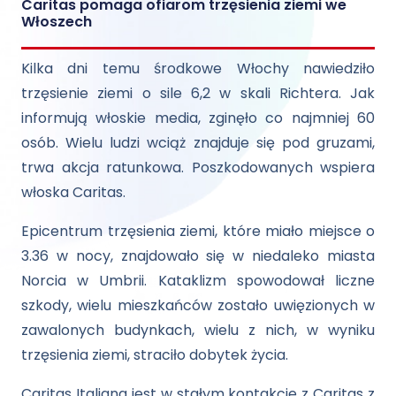
Caritas pomaga ofiarom trzęsienia ziemi we
Włoszech
Kilka dni temu środkowe Włochy nawiedziło
trzęsienie ziemi o sile 6,2 w skali Richtera. Jak
informują włoskie media, zginęło co najmniej 60
osób. Wielu ludzi wciąż znajduje się pod gruzami,
trwa akcja ratunkowa. Poszkodowanych wspiera
włoska Caritas.
Epicentrum trzęsienia ziemi, które miało miejsce o
3.36 w nocy, znajdowało się w niedaleko miasta
Norcia w Umbrii. Kataklizm spowodował liczne
szkody, wielu mieszkańców zostało uwięzionych w
zawalonych budynkach, wielu z nich, w wyniku
trzęsienia ziemi, straciło dobytek życia.
Caritas Italiana jest w stałym kontakcie z Caritas z