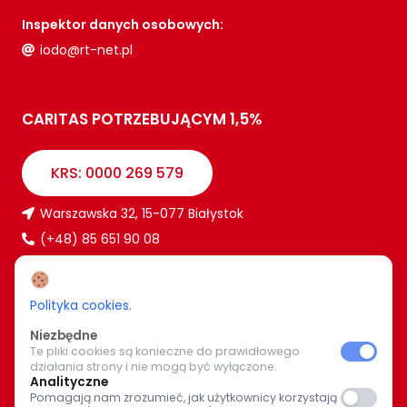
Inspektor danych osobowych:
iodo@rt-net.pl
CARITAS POTRZEBUJĄCYM 1,5%
KRS: 0000 269 579
Warszawska 32, 15-077 Białystok
(+48) 85 651 90 08
www.caritas.bialystok.pl
bialystok@caritas.pl
Polityka cookies
.
Niezbędne
Te pliki cookies są konieczne do prawidłowego
WIĘCEJ O NAS
działania strony i nie mogą być wyłączone.
Analityczne
Pomagają nam zrozumieć, jak użytkownicy korzystają
Bądź z nami na bieżąco. Wspólnymi siłami pomagajmy