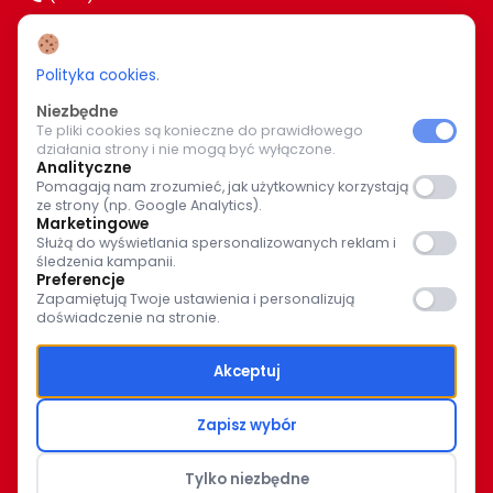
www.caritas.bialystok.pl
bialystok@caritas.pl
Polityka cookies
.
Niezbędne
Te pliki cookies są konieczne do prawidłowego
WIĘCEJ O NAS
działania strony i nie mogą być wyłączone.
Analityczne
Bądź z nami na bieżąco. Wspólnymi siłami pomagajmy
Pomagają nam zrozumieć, jak użytkownicy korzystają
ze strony (np. Google Analytics).
potrzebującym.
Marketingowe
Służą do wyświetlania spersonalizowanych reklam i
śledzenia kampanii.
Preferencje
Zapamiętują Twoje ustawienia i personalizują
doświadczenie na stronie.
© Caritas Archidiecezji Białostockiej 2025
Akceptuj
Polityka prywatności
Zapisz wybór
Polityka Ochrony Dzieci
Tylko niezbędne