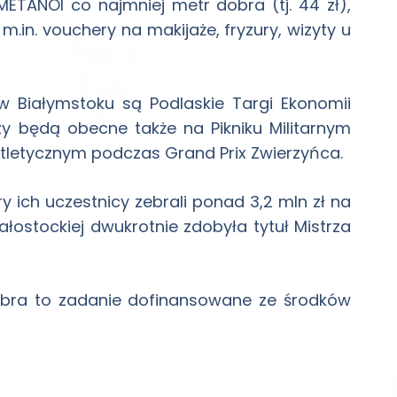
ETANOI co najmniej metr dobra (tj. 44 zł),
in. vouchery na makijaże, fryzury, wizyty u
w Białymstoku są Podlaskie Targi Ekonomii
zy będą obecne także na Pikniku Militarnym
tletycznym podczas Grand Prix Zwierzyńca.
y ich uczestnicy zebrali ponad 3,2 mln zł na
iałostockiej dwukrotnie zdobyła tytuł Mistrza
obra to zadanie dofinansowane ze środków