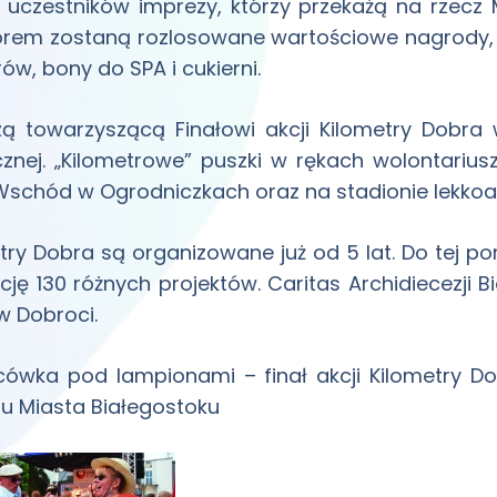
uczestników imprezy, którzy przekażą na rzecz M
rem zostaną rozlosowane wartościowe nagrody, m.
ów, bony do SPA i cukierni.
ą towarzyszącą Finałowi akcji Kilometry Dobra 
znej. „Kilometrowe” puszki w rękach wolontarius
Wschód w Ogrodniczkach oraz na stadionie lekkoa
try Dobra są organizowane już od 5 lat. Do tej por
ację 130 różnych projektów. Caritas Archidiecezji B
 w Dobroci.
cówka pod lampionami – finał akcji Kilometry D
u Miasta Białegostoku