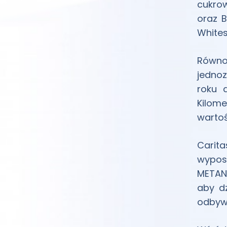
cukrow
oraz B
Whites
Równo
jednoz
roku 
Kilome
wartoś
Carita
wyposa
METANO
aby d
odbywa