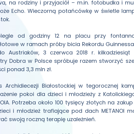
a, na rodziny i przyjaciół – m.in. fotobudka i 
oże Echo. Wieczorną potańcówkę w świetle lamp
tok.
legle od godziny 12 na placu przy fontanna
łotowe w ramach próby bicia Rekordu Guinnessa.
do Austriaków, 3 czerwca 2018 r. kilkadziesi
try Dobra w Polsce spróbuje razem stworzyć sze
ci ponad 3,3 mln zł.
s Archidiecezji Białostockiej w tegorocznej ka
żenie pokoi dla dzieci i młodzieży z Katolickie
IA. Potrzeba około 100 tysięcy złotych na zakup ł
zieci i młodzież trafiające pod dach METANOI 
ć swoją roczną terapię uzależnień.