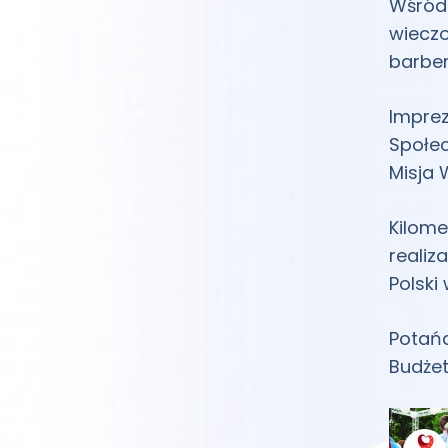
Wśród 
wieczo
barber
Imprez
Społec
Misja 
Kilome
realiz
Polski
Potań
Budżet