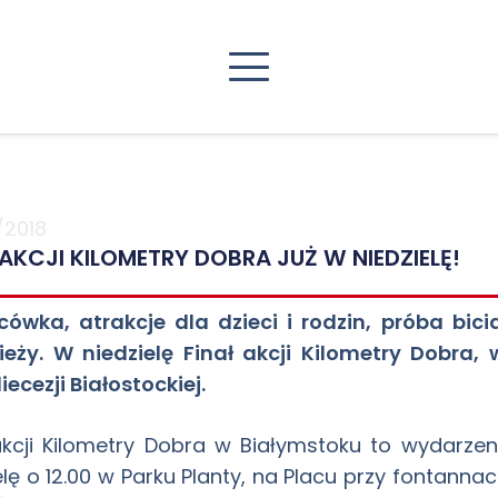
/2018
 AKCJI KILOMETRY DOBRA JUŻ W NIEDZIELĘ!
cówka, atrakcje dla dzieci i rodzin, próba bic
ieży. W niedzielę Finał akcji Kilometry Dobra,
iecezji Białostockiej.
akcji Kilometry Dobra w Białymstoku to wydarzen
elę o 12.00 w Parku Planty, na Placu przy fontann