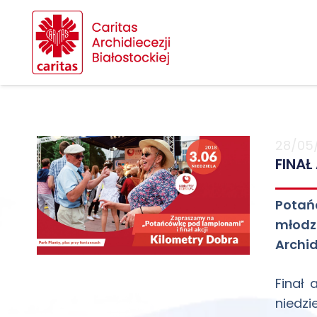
28/05
FINAŁ
Potań
młodz
Archid
Finał 
niedzi