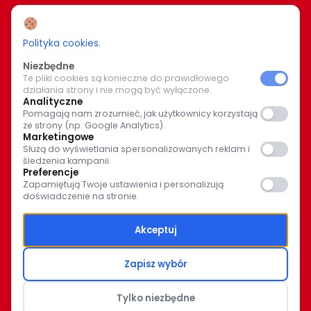
www.caritas.bialystok.pl
bialystok@caritas.pl
Polityka cookies
.
Niezbędne
Te pliki cookies są konieczne do prawidłowego
WIĘCEJ O NAS
działania strony i nie mogą być wyłączone.
Analityczne
Bądź z nami na bieżąco. Wspólnymi siłami pomagajmy
Pomagają nam zrozumieć, jak użytkownicy korzystają
ze strony (np. Google Analytics).
potrzebującym.
Marketingowe
Służą do wyświetlania spersonalizowanych reklam i
śledzenia kampanii.
Preferencje
Zapamiętują Twoje ustawienia i personalizują
doświadczenie na stronie.
© Caritas Archidiecezji Białostockiej 2025
Akceptuj
Polityka prywatności
Zapisz wybór
Polityka Ochrony Dzieci
Tylko niezbędne