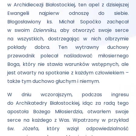
w Archidiecezji Białostockiej, ten apel z dzisiejszej
Ewangelii najpierw odnoszę do siebie.
Błogosławiony ks. Michał Sopoćko zachęcał
w swoim
Dzienniku
, aby otworzyć swoje serce
na wszystkich, dostrzegając w nich olbrzymie
pokłady dobra. Ten wytrawny duchowy
przewodnik polecał naśladować miłosiernego
Boga, który nie stawia warunków wstępnych, ale
jest otwarty na spotkanie z każdym człowiekiem –
także tym duchowo głuchym i niemym.
W dniu wczorajszym, podczas ingresu
do Archikatedry Białostockiej, idąc za radą tego
apostoła Bożego Miłosierdzia, otwarłem swoje
serce na każdego z Was. Wpatrzony w przykład
św. Józefa, który wziął odpowiedzialność