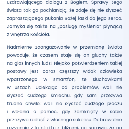
uzdrawiającego dialogu z Bogiem. Sprawy tego
świata tak go pochłaniają, że zdaje się nie słyszeć
zapraszającego pukania Bożej łaski do jego serca.
Zamyka się także na „posługę myślenia” płynącą
z wnętrza Kościoła.
Nadmierne zaangażowanie w przemianę świata
powoduje, że czasem staje się on głuchy także
na głos innych ludzi. Niejako potwierdzeniem takiej
postawy jest coraz częstszy widok człowieka
wpatrzonego w smartfon, ze słuchawkami
w uszach. Uciekając od problemów, woli nie
słyszeć cudzego śmiechu, gdy sam przeżywa
trudne chwile; woli nie słyszeć cudzego płaczu
i wołania o pomoc, gdy zamknięty w sobie
przeżywa radość z własnego sukcesu. Dobrowolnie
rezygnuje z kontaktu z bliźnimi, co sprawia, że po