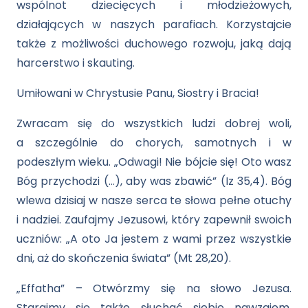
wspólnot dziecięcych i młodzieżowych,
działających w naszych parafiach. Korzystajcie
także z możliwości duchowego rozwoju, jaką dają
harcerstwo i skauting.
Umiłowani w Chrystusie Panu, Siostry i Bracia!
Zwracam się do wszystkich ludzi dobrej woli,
a szczególnie do chorych, samotnych i w
podeszłym wieku. „Odwagi! Nie bójcie się! Oto wasz
Bóg przychodzi (…), aby was zbawić” (Iz 35,4). Bóg
wlewa dzisiaj w nasze serca te słowa pełne otuchy
i nadziei. Zaufajmy Jezusowi, który zapewnił swoich
uczniów: „A oto Ja jestem z wami przez wszystkie
dni, aż do skończenia świata” (Mt 28,20).
„Effatha” – Otwórzmy się na słowo Jezusa.
Starajmy się także słuchać siebie nawzajem.