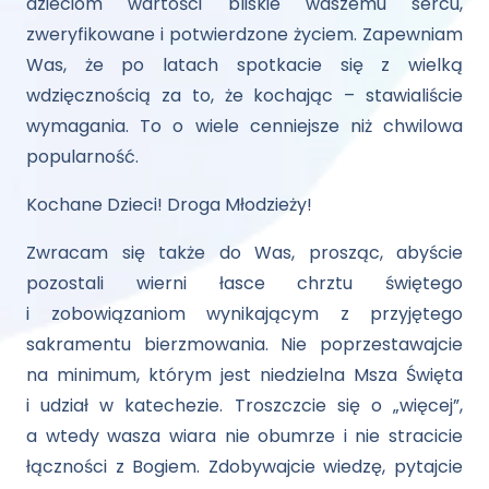
dzieciom wartości bliskie waszemu sercu,
zweryfikowane i potwierdzone życiem. Zapewniam
Was, że po latach spotkacie się z wielką
wdzięcznością za to, że kochając – stawialiście
wymagania. To o wiele cenniejsze niż chwilowa
popularność.
Kochane Dzieci! Droga Młodzieży!
Zwracam się także do Was, prosząc, abyście
pozostali wierni łasce chrztu świętego
i zobowiązaniom wynikającym z przyjętego
sakramentu bierzmowania. Nie poprzestawajcie
na minimum, którym jest niedzielna Msza Święta
i udział w katechezie. Troszczcie się o „więcej”,
a wtedy wasza wiara nie obumrze i nie stracicie
łączności z Bogiem. Zdobywajcie wiedzę, pytajcie