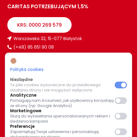
CARITAS POTRZEBUJĄCYM 1,5%
KRS: 0000 269 579
Warszawska 32, 15-077 Białystok
(+48) 85 651 90 08
www.caritas.bialystok.pl
bialystok@caritas.pl
Polityka cookies
.
Niezbędne
Te pliki cookies są konieczne do prawidłowego
WIĘCEJ O NAS
działania strony i nie mogą być wyłączone.
Analityczne
Bądź z nami na bieżąco. Wspólnymi siłami pomagajmy
Pomagają nam zrozumieć, jak użytkownicy korzystają
ze strony (np. Google Analytics).
potrzebującym.
Marketingowe
Służą do wyświetlania spersonalizowanych reklam i
śledzenia kampanii.
Preferencje
Zapamiętują Twoje ustawienia i personalizują
doświadczenie na stronie.