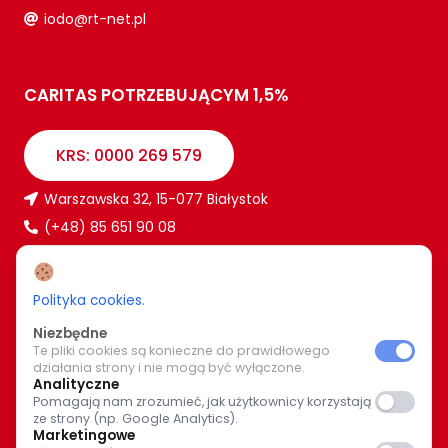
iodo@rt-net.pl
CARITAS POTRZEBUJĄCYM 1,5%
KRS: 0000 269 579
Warszawska 32, 15-077 Białystok
(+48) 85 651 90 08
www.caritas.bialystok.pl
bialystok@caritas.pl
Polityka cookies
.
Niezbędne
Te pliki cookies są konieczne do prawidłowego
WIĘCEJ O NAS
działania strony i nie mogą być wyłączone.
Analityczne
Pomagają nam zrozumieć, jak użytkownicy korzystają
Bądź z nami na bieżąco. Wspólnymi siłami pomagajmy
ze strony (np. Google Analytics).
potrzebującym.
Marketingowe