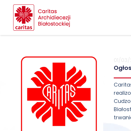
01/03/
Ogłos
Carit
realiz
Cudzo
Białos
trwania