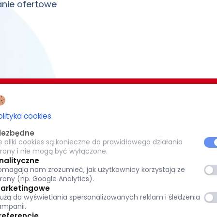
nie ofertowe
EZJI BIAŁOSTOCKIEJ
CARITAS POTRZEBUJĄCYM 1,5%
olityka cookies
.
-077 Białystok
iezbędne
KRS: 0000 269 579
e pliki cookies są konieczne do prawidłowego działania
8
trony i nie mogą być wyłączone.
pl
Warszawska 32, 15-077 Białystok
nalityczne
omagają nam zrozumieć, jak użytkownicy korzystają ze
tok.pl
(+48) 85 651 90 08
trony (np. Google Analytics).
www.caritas.bialystok.pl
arketingowe
łużą do wyświetlania spersonalizowanych reklam i śledzenia
bialystok@caritas.pl
ampanii.
referencje