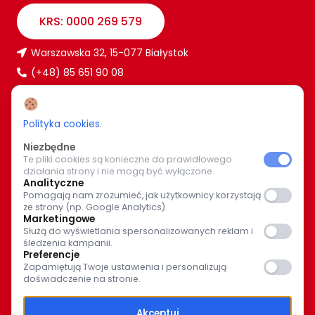
KRS: 0000 269 579
Warszawska 32, 15-077 Białystok
(+48) 85 651 90 08
www.caritas.bialystok.pl
bialystok@caritas.pl
Polityka cookies
.
Niezbędne
Te pliki cookies są konieczne do prawidłowego
WIĘCEJ O NAS
działania strony i nie mogą być wyłączone.
Analityczne
Bądź z nami na bieżąco. Wspólnymi siłami pomagajmy
Pomagają nam zrozumieć, jak użytkownicy korzystają
ze strony (np. Google Analytics).
potrzebującym.
Marketingowe
Służą do wyświetlania spersonalizowanych reklam i
śledzenia kampanii.
Preferencje
Zapamiętują Twoje ustawienia i personalizują
doświadczenie na stronie.
© Caritas Archidiecezji Białostockiej 2025
Akceptuj