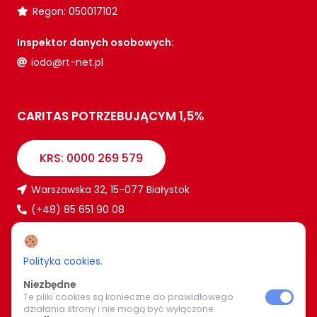
Regon: 050017102
Inspektor danych osobowych:
iodo@rt-net.pl
CARITAS POTRZEBUJĄCYM 1,5%
KRS: 0000 269 579
Warszawska 32, 15-077 Białystok
(+48) 85 651 90 08
www.caritas.bialystok.pl
bialystok@caritas.pl
Polityka cookies
.
Niezbędne
Te pliki cookies są konieczne do prawidłowego
WIĘCEJ O NAS
działania strony i nie mogą być wyłączone.