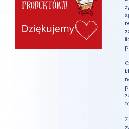
ż
s
r
z
i
p
C
k
n
p
z
t
Z
ż