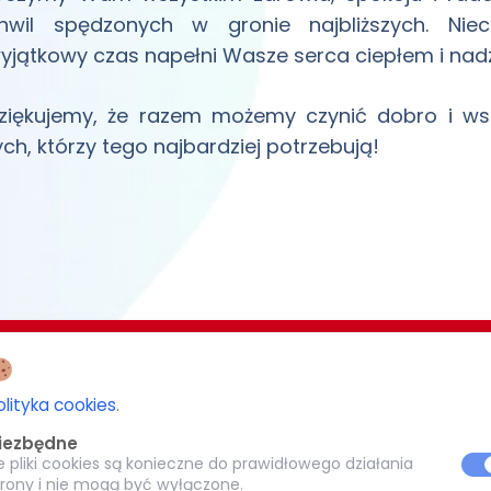
hwil spędzonych w gronie najbliższych. Nie
yjątkowy czas napełni Wasze serca ciepłem i nadz
ziękujemy, że razem możemy czynić dobro i ws
ych, którzy tego najbardziej potrzebują!
EZJI BIAŁOSTOCKIEJ
CARITAS POTRZEBUJĄCYM 1,5%
olityka cookies
.
-077 Białystok
iezbędne
KRS: 0000 269 579
e pliki cookies są konieczne do prawidłowego działania
8
trony i nie mogą być wyłączone.