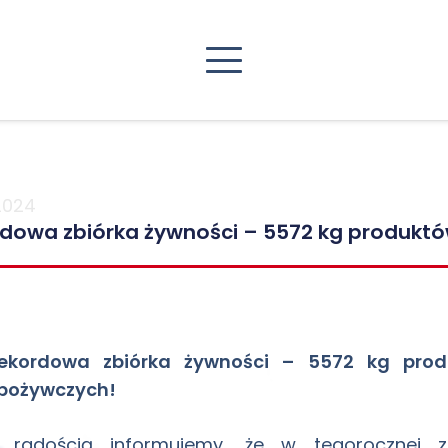
2024
dowa zbiórka żywności – 5572 kg produkt
ekordowa zbiórka żywności – 5572 kg prod
pożywczych!
 radością informujemy, że w tegorocznej z