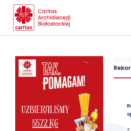
12/12/
Rekor
R
s
Z