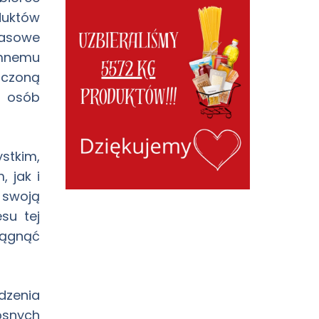
duktów
zasowe
mnemu
iczoną
o osób
stkim,
, jak i
 swoją
su tej
iągnąć
zenia
osnych