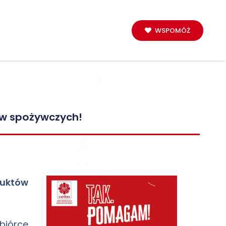
WSPOMÓŻ
ów spożywczych!
uktów
biórce