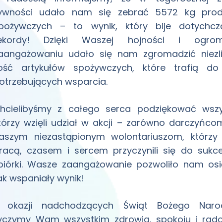
ywności udało nam się zebrać 5572 kg pro
pożywczych – to wynik, który bije dotychc
ekordy! Dzięki Waszej hojności i ogro
aangażowaniu udało się nam zgromadzić niezl
lość artykułów spożywczych, które trafią d
otrzebujących wsparcia.
hcielibyśmy z całego serca podziękować wszy
tórzy wzięli udział w akcji – zarówno darczyńcom
aszym niezastąpionym wolontariuszom, którzy
racą, czasem i sercem przyczynili się do sukce
biórki. Wasze zaangażowanie pozwoliło nam os
ak wspaniały wynik!
 okazji nadchodzących Świąt Bożego Narod
yczymy Wam wszystkim zdrowia, spokoju i rad