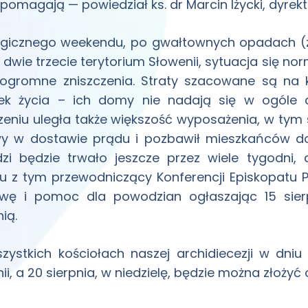
 pomagają — powiedział ks. dr Marcin Iżycki, dyrekt
gicznego weekendu, po gwałtownych opadach (z 4
dwie trzecie terytorium Słowenii, sytuacja się no
ogromne zniszczenia. Straty szacowane są na ki
ek życia – ich domy nie nadają się w ogóle 
zeniu uległa także większość wyposażenia, w ty
wy w dostawie prądu i pozbawił mieszkańców d
zi będzie trwało jeszcze przez wiele tygodni, 
u z tym przewodniczący Konferencji Episkopatu P
twę i pomoc dla powodzian ogłaszając 15 sierp
ią.
ystkich kościołach naszej archidiecezji w dniu
ii, a 20 sierpnia, w niedzielę, będzie można złoż