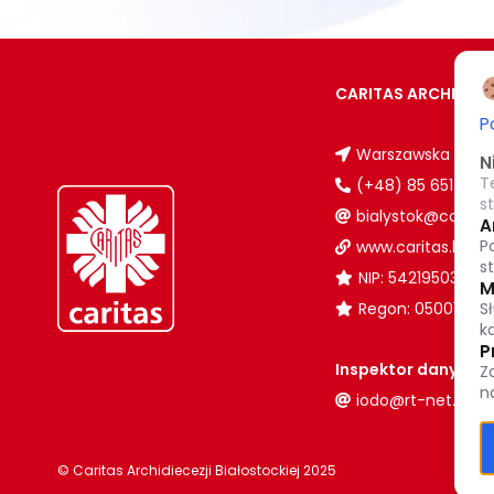
CARITAS ARCHIDIEC
P
Warszawska 32, 15
N
T
(+48) 85 651 90 0
s
bialystok@caritas.
A
P
www.caritas.bialys
s
NIP: 5421950380
M
S
Regon: 050017102
k
P
Inspektor danych 
Z
n
iodo@rt-net.pl
© Caritas Archidiecezji Białostockiej 2025