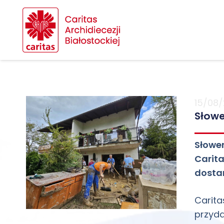
15/08
Słowe
Słowen
Carit
dosta
Carita
przyda