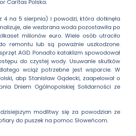
or Caritas Polska.
 na 5 sierpnia) i powodzi, która dotknęła
rmalizuje, ale wezbrana woda pozostawiła po
lkaset milionów euro. Wiele osób utraciło
do remontu lub są poważnie uszkodzone.
m sprzęt AGD. Ponadto kataklizm spowodował
ostępu do czystej wody. Usuwanie skutków
dlatego wciąż potrzebne jest wsparcie. W
olski, abp Stanisław Gądecki, zaapelował o
nia Dniem Ogólnopolskiej Solidarności ze
 dzisiejszym modlitwy się za powodzian ze
yć ofiary do puszek na pomoc Słoweńcom.