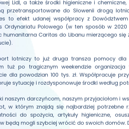
wej Lidl, a także środki higieniczne i chemiczne,
ną przetransportowane do Słowenii drogą lotn
les to efekt udanej współpracy z Dowództwem
s Ordynariatu Polowego (w ten sposób w 2020 i
humanitarna Caritas do Libanu mierzącego się 
ucie).
ort lotniczy to już druga transza pomocy dla 
m tuż po tragicznym weekendzie organizacja 
ie dla powodzian 100 tys. zł. Współpracuje prz
ruje sytuację i rozdysponowuje środki według pot
ęki naszym darczyńcom, naszym przyjaciołom i 
ot, w którym znajdą się najbardziej potrzebne 
tności do spożycia, artykuły higieniczne, osu
w będą mogli szybciej wrócić do swoich domów. Dz