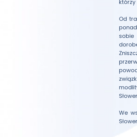
którzy
Od tra
ponad 
sobie 
dorob
Zniszc
przer
powod
związk
modli
Słowen
We wsz
Słowen