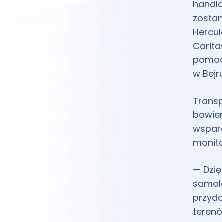
handlo
zosta
Hercu
Carita
pomoc 
w Bejr
Transp
bowie
wsparc
monito
— Dzi
samol
przyda
terenó