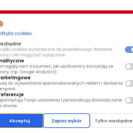
EZJI BIAŁOSTOCKIEJ
CARITAS POTRZEBUJĄCYM 1,5%
olityka cookies
.
-077 Białystok
iezbędne
KRS: 0000 269 579
e pliki cookies są konieczne do prawidłowego działania
8
trony i nie mogą być wyłączone.
pl
Warszawska 32, 15-077 Białystok
nalityczne
omagają nam zrozumieć, jak użytkownicy korzystają ze
tok.pl
(+48) 85 651 90 08
trony (np. Google Analytics).
www.caritas.bialystok.pl
arketingowe
łużą do wyświetlania spersonalizowanych reklam i śledzenia
bialystok@caritas.pl
ampanii.
referencje
osobowych:
apamiętują Twoje ustawienia i personalizują doświadczenie
a stronie.
Akceptuj
Zapisz wybór
Tylko niezbędne
Polityka prywatności
Polityka Ochrony Dzie