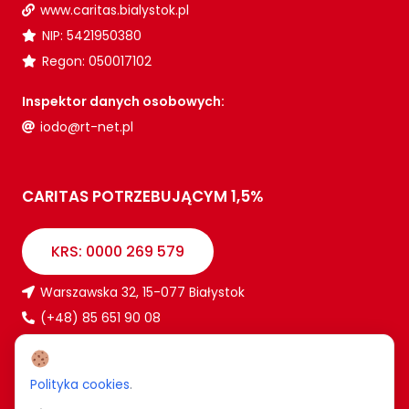
www.caritas.bialystok.pl
NIP: 5421950380
Regon: 050017102
Inspektor danych osobowych:
iodo@rt-net.pl
CARITAS POTRZEBUJĄCYM 1,5%
KRS: 0000 269 579
Warszawska 32, 15-077 Białystok
(+48) 85 651 90 08
www.caritas.bialystok.pl
bialystok@caritas.pl
Polityka cookies
.