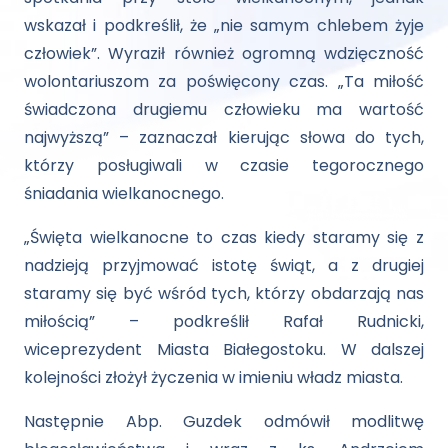
wskazał i podkreślił, że „nie samym chlebem żyje
człowiek”. Wyraził również ogromną wdzięczność
wolontariuszom za poświęcony czas. „Ta miłość
świadczona drugiemu człowieku ma wartość
najwyższą” – zaznaczał kierując słowa do tych,
którzy posługiwali w czasie tegorocznego
śniadania wielkanocnego.
„Święta wielkanocne to czas kiedy staramy się z
nadzieją przyjmować istotę świąt, a z drugiej
staramy się być wśród tych, którzy obdarzają nas
miłością” – podkreślił Rafał Rudnicki,
wiceprezydent Miasta Białegostoku. W dalszej
kolejności złożył życzenia w imieniu władz miasta.
Następnie Abp. Guzdek odmówił modlitwę