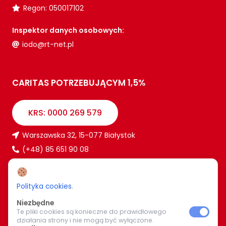
Regon: 050017102
Inspektor danych osobowych:
iodo@rt-net.pl
CARITAS POTRZEBUJĄCYM 1,5%
KRS: 0000 269 579
Warszawska 32, 15-077 Białystok
(+48) 85 651 90 08
www.caritas.bialystok.pl
bialystok@caritas.pl
Polityka cookies
.
Niezbędne
Te pliki cookies są konieczne do prawidłowego
WIĘCEJ O NAS
działania strony i nie mogą być wyłączone.