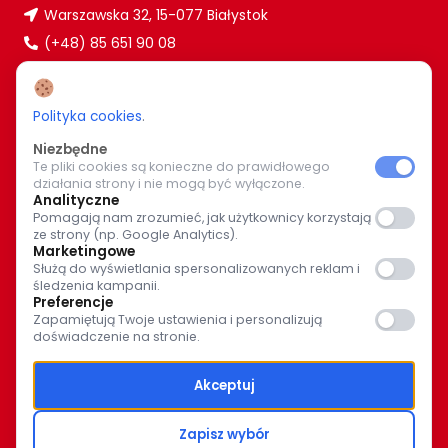
Warszawska 32, 15-077 Białystok
(+48) 85 651 90 08
www.caritas.bialystok.pl
bialystok@caritas.pl
Polityka cookies
.
Niezbędne
Te pliki cookies są konieczne do prawidłowego
WIĘCEJ O NAS
działania strony i nie mogą być wyłączone.
Analityczne
Bądź z nami na bieżąco. Wspólnymi siłami pomagajmy
Pomagają nam zrozumieć, jak użytkownicy korzystają
ze strony (np. Google Analytics).
potrzebującym.
Marketingowe
Służą do wyświetlania spersonalizowanych reklam i
śledzenia kampanii.
Preferencje
Zapamiętują Twoje ustawienia i personalizują
doświadczenie na stronie.
© Caritas Archidiecezji Białostockiej 2025
Akceptuj
Polityka prywatności
Zapisz wybór