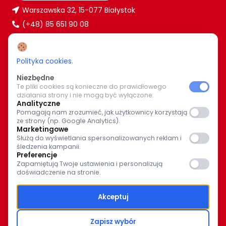
Warszawska 32, 15-077 Białystok
(+48) 85 651 90 08
www.caritas.bialystok.pl
bialystok@caritas.pl
Polityka cookies
.
Niezbędne
Te pliki cookies są konieczne do prawidłowego
WIĘCEJ O NAS
działania strony i nie mogą być wyłączone.
Analityczne
Bądź z nami na bieżąco. Wspólnymi siłami pomagajmy
Pomagają nam zrozumieć, jak użytkownicy korzystają
ze strony (np. Google Analytics).
potrzebującym.
Marketingowe
Służą do wyświetlania spersonalizowanych reklam i
śledzenia kampanii.
Preferencje
Zapamiętują Twoje ustawienia i personalizują
doświadczenie na stronie.
© Caritas Archidiecezji Białostockiej 2025
Akceptuj
Polityka prywatności
Zapisz wybór