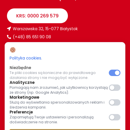
KRS: 0000 269 579
Warszawska 32, 15-077 Białystok
(+48) 85 651 90 08
www.caritas.bialystok.pl
bialystok@caritas.pl
Polityka cookies
.
Niezbędne
Te pliki cookies są konieczne do prawidłowego
WIĘCEJ O NAS
działania strony i nie mogą być wyłączone.
Analityczne
Bądź z nami na bieżąco. Wspólnymi siłami pomagajmy
Pomagają nam zrozumieć, jak użytkownicy korzystają
ze strony (np. Google Analytics).
potrzebującym.
Marketingowe
Służą do wyświetlania spersonalizowanych reklam i
śledzenia kampanii.
Preferencje
Zapamiętują Twoje ustawienia i personalizują
doświadczenie na stronie.
© Caritas Archidiecezji Białostockiej 2025