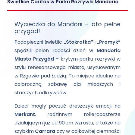
Świetlice Caritas w Parku Rozrywki Mandoria
Wycieczka do Mandorii – lato pełne
przygód!
Podopieczni świetlic
„Stokrotka”
i
„Promyk”
spędzili pełen radości dzień w
Mandoria
Miasto Przygód
– krytym parku rozrywki w
stylu renesansowego miasta, usytuowanym
w Rzgowie pod Łodzią. To miejsce idealne na
całoroczną zabawę dla młodszych i
starszych odkrywców.
Dzieci mogły poczuć dreszczyk emocji na
Merkant
, rodzinnym rollercoasterze
działającym już od 90 cm wzrostu, a także na
szybkim
Carrara
czy w całkowitej ciemności