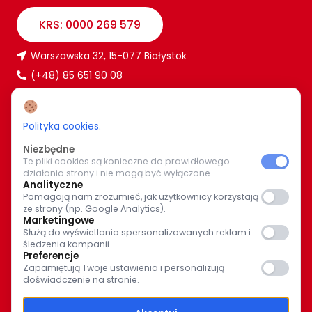
KRS: 0000 269 579
Warszawska 32, 15-077 Białystok
(+48) 85 651 90 08
www.caritas.bialystok.pl
bialystok@caritas.pl
Polityka cookies
.
Niezbędne
Te pliki cookies są konieczne do prawidłowego
WIĘCEJ O NAS
działania strony i nie mogą być wyłączone.
Analityczne
Pomagają nam zrozumieć, jak użytkownicy korzystają
Bądź z nami na bieżąco. Wspólnymi siłami pomagajmy
ze strony (np. Google Analytics).
potrzebującym.
Marketingowe
Służą do wyświetlania spersonalizowanych reklam i
śledzenia kampanii.
Preferencje
Zapamiętują Twoje ustawienia i personalizują
doświadczenie na stronie.
© Caritas Archidiecezji Białostockiej 2025