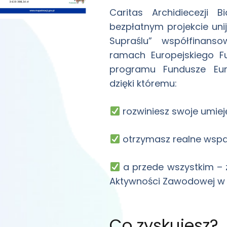
Caritas Archidiecezji 
bezpłatnym projekcie un
Supraślu” współfinansow
ramach Europejskiego 
programu Fundusze Euro
dzięki któremu:
rozwiniesz swoje umiej
otrzymasz realne wspar
a przede wszystkim – 
Aktywności Zawodowej w 
Co zyskujesz?