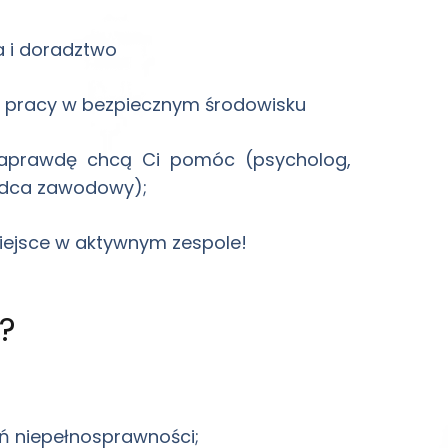
a i doradztwo
 pracy w bezpiecznym środowisku
 naprawdę chcą Ci pomóc (psycholog,
radca zawodowy);
iejsce w aktywnym zespole!
?
ń niepełnosprawności;