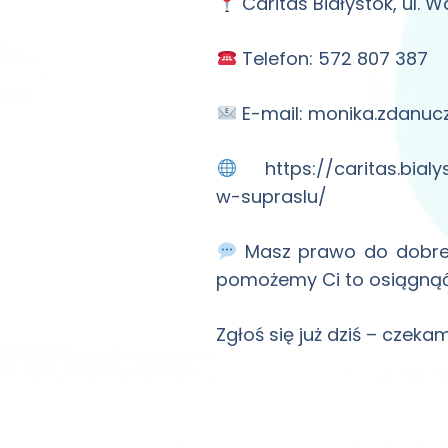
Caritas Białystok, ul. 
Telefon: 572 807 387
E-mail: monika.zdanucz
https://caritas.bialy
w-supraslu/
Masz prawo do dobrej 
pomożemy Ci to osiągnąć
Zgłoś się już dziś – czeka