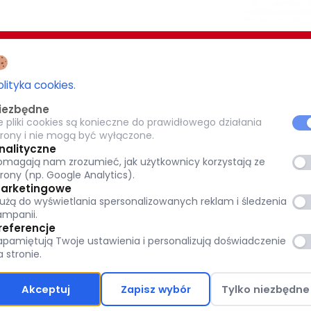
EZJI BIAŁOSTOCKIEJ
CARITAS POTRZEBUJĄCYM 1,5%
olityka cookies
.
-077 Białystok
iezbędne
KRS: 0000 269 579
e pliki cookies są konieczne do prawidłowego działania
8
trony i nie mogą być wyłączone.
pl
Warszawska 32, 15-077 Białystok
nalityczne
omagają nam zrozumieć, jak użytkownicy korzystają ze
tok.pl
(+48) 85 651 90 08
trony (np. Google Analytics).
www.caritas.bialystok.pl
arketingowe
łużą do wyświetlania spersonalizowanych reklam i śledzenia
bialystok@caritas.pl
ampanii.
referencje
osobowych:
apamiętują Twoje ustawienia i personalizują doświadczenie
a stronie.
Akceptuj
Zapisz wybór
Tylko niezbędne
Polityka prywatności
Polityka Ochrony Dzie