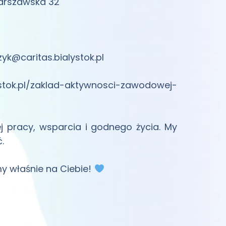
Warszawska 32
yk@caritas.bialystok.pl
stok.pl/zaklad-aktywnosci-zawodowej-
pracy, wsparcia i godnego życia. My
.
my właśnie na Ciebie!