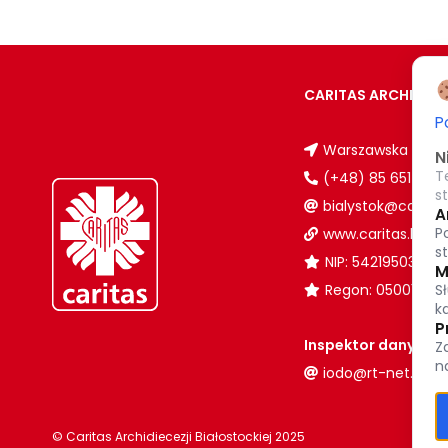
CARITAS ARCHIDIEC
P
Warszawska 32, 15
N
T
(+48) 85 651 90 0
s
bialystok@caritas.
A
P
www.caritas.bialys
s
NIP: 5421950380
M
S
Regon: 050017102
k
P
Inspektor danych 
Z
n
iodo@rt-net.pl
© Caritas Archidiecezji Białostockiej 2025