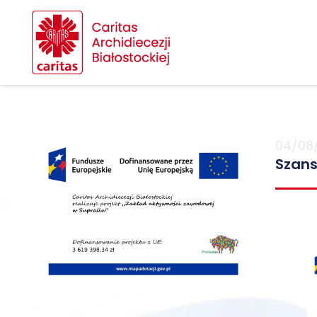
04/08
Szans