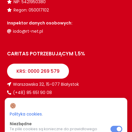
NIP: 5421950380
Regon: 050017102
Inspektor danych osobowych:
iodo@rt-net.pl
CARITAS POTRZEBUJĄCYM 1,5%
KRS: 0000 269 579
Warszawska 32, 15-077 Białystok
(+48) 85 651 90 08
www.caritas.bialystok.pl
bialystok@caritas.pl
Polityka cookies
.
Niezbędne
Te pliki cookies są konieczne do prawidłowego
WIĘCEJ O NAS