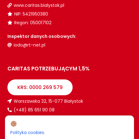
www.caritas.bialystok.pl
NIP: 5421950380
Regon: 050017102
Inspektor danych osobowych:
iodo@rt-net.pl
CARITAS POTRZEBUJĄCYM 1,5%
KRS: 0000 269 579
Warszawska 32, 15-077 Białystok
(+48) 85 651 90 08
www.caritas.bialystok.pl
bialystok@caritas.pl
Polityka cookies
.