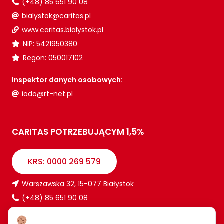
(+48) 85 651 90 08
bialystok@caritas.pl
www.caritas.bialystok.pl
NIP: 5421950380
Regon: 050017102
Inspektor danych osobowych:
iodo@rt-net.pl
CARITAS POTRZEBUJĄCYM 1,5%
KRS: 0000 269 579
Warszawska 32, 15-077 Białystok
(+48) 85 651 90 08
www.caritas.bialystok.pl