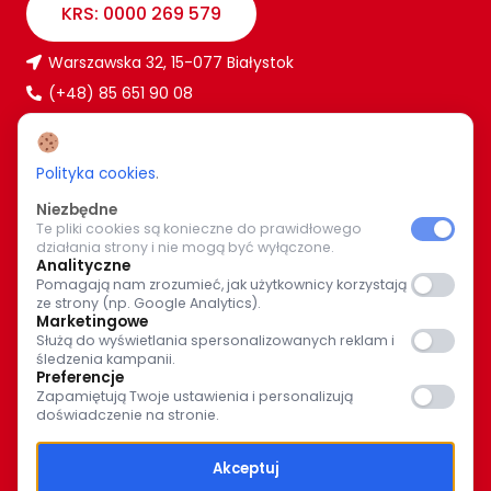
KRS: 0000 269 579
Warszawska 32, 15-077 Białystok
(+48) 85 651 90 08
www.caritas.bialystok.pl
bialystok@caritas.pl
Polityka cookies
.
Niezbędne
Te pliki cookies są konieczne do prawidłowego
WIĘCEJ O NAS
działania strony i nie mogą być wyłączone.
Analityczne
Bądź z nami na bieżąco. Wspólnymi siłami pomagajmy
Pomagają nam zrozumieć, jak użytkownicy korzystają
ze strony (np. Google Analytics).
potrzebującym.
Marketingowe
Służą do wyświetlania spersonalizowanych reklam i
śledzenia kampanii.
Preferencje
Zapamiętują Twoje ustawienia i personalizują
doświadczenie na stronie.
© Caritas Archidiecezji Białostockiej 2025
Akceptuj