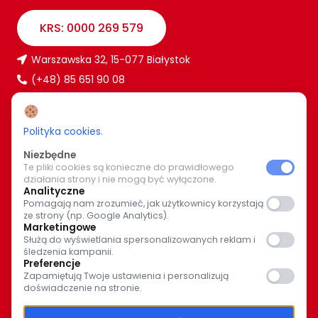
KRS: 0000 269 579
Warszawska 32, 15-077 Białystok
(+48) 85 651 90 08
www.caritas.bialystok.pl
bialystok@caritas.pl
Polityka cookies
.
Niezbędne
Te pliki cookies są konieczne do prawidłowego
WIĘCEJ O NAS
działania strony i nie mogą być wyłączone.
Analityczne
Pomagają nam zrozumieć, jak użytkownicy korzystają
Bądź z nami na bieżąco. Wspólnymi siłami pomagajmy
ze strony (np. Google Analytics).
potrzebującym.
Marketingowe
Służą do wyświetlania spersonalizowanych reklam i
śledzenia kampanii.
Preferencje
Zapamiętują Twoje ustawienia i personalizują
doświadczenie na stronie.
© Caritas Archidiecezji Białostockiej 2025