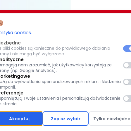
EZJI BIAŁOSTOCKIEJ
CARITAS POTRZEBUJĄCYM 1,5%
olityka cookies
.
-077 Białystok
iezbędne
KRS: 0000 269 579
e pliki cookies są konieczne do prawidłowego działania
8
trony i nie mogą być wyłączone.
pl
Warszawska 32, 15-077 Białystok
nalityczne
omagają nam zrozumieć, jak użytkownicy korzystają ze
tok.pl
(+48) 85 651 90 08
trony (np. Google Analytics).
www.caritas.bialystok.pl
arketingowe
łużą do wyświetlania spersonalizowanych reklam i śledzenia
bialystok@caritas.pl
ampanii.
referencje
osobowych:
apamiętują Twoje ustawienia i personalizują doświadczenie
a stronie.
Akceptuj
Zapisz wybór
Tylko niezbędne
Polityka prywatności
Polityka Ochrony Dzie