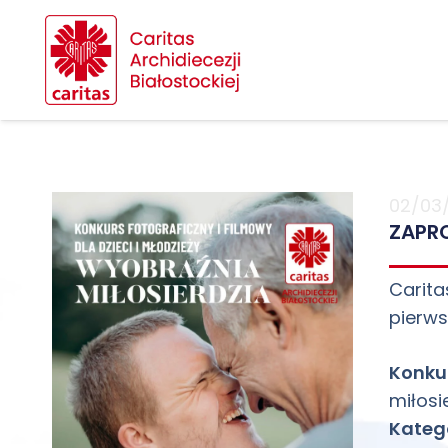
02/03
ZAPRO
Carita
pierws
Konku
miłosi
Katego