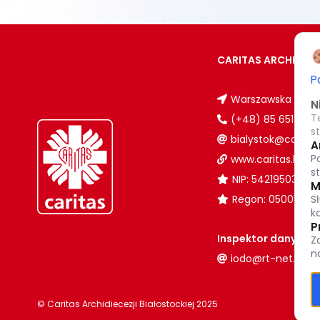
CARITAS ARCHIDIEC
P
Warszawska 32, 15
N
T
(+48) 85 651 90 0
s
bialystok@caritas.
A
P
www.caritas.bialys
s
NIP: 5421950380
M
S
Regon: 050017102
k
P
Inspektor danych 
Z
n
iodo@rt-net.pl
© Caritas Archidiecezji Białostockiej 2025