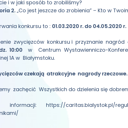
ie i w jaki sposób to zrobiliśmy?
ria 2.
„Co jest jeszcze do zrobienia” – Kto w Two
rwania konkursu to :
01.03.2020 r. do 04.05.2020 r.
ienie zwycięzców konkursu i przyznanie nagród 
dz. 10:00
w Centrum Wystawienniczo-Konferency
lnej 1A w Białymstoku.
ycięzców czekają atrakcyjne nagrody rzeczowe.
emy zachęcić Wszystkich do dzielenia się dobrem 
ej informacji:
https://caritas.bialystok.pl/re
nikami/