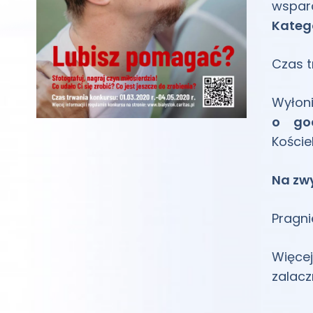
wsparc
Katego
Czas t
Wyłon
o go
Koście
Na zw
Pragni
Więc
zalacz