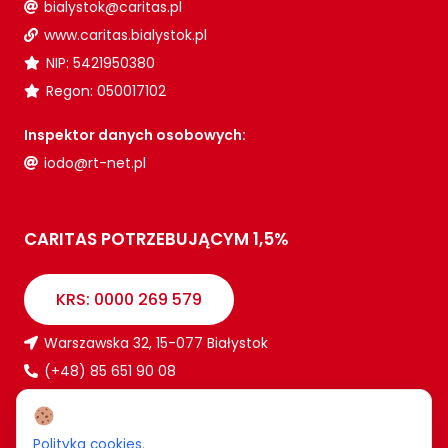
bialystok@caritas.pl
www.caritas.bialystok.pl
NIP: 5421950380
Regon: 050017102
Inspektor danych osobowych:
iodo@rt-net.pl
CARITAS POTRZEBUJĄCYM 1,5%
KRS: 0000 269 579
Warszawska 32, 15-077 Białystok
(+48) 85 651 90 08
www.caritas.bialystok.pl
bialystok@caritas.pl
Polityka cookies
.