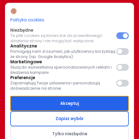
www.caritas.bialystok.pl
bialystok@caritas.pl
Polityka cookies
.
Niezbędne
Te pliki cookies są konieczne do prawidłowego
WIĘCEJ O NAS
działania strony i nie mogą być wyłączone.
Analityczne
Pomagają nam zrozumieć, jak użytkownicy korzystają
Bądź z nami na bieżąco. Wspólnymi siłami pomagajmy
ze strony (np. Google Analytics).
potrzebującym.
Marketingowe
Służą do wyświetlania spersonalizowanych reklam i
śledzenia kampanii.
Preferencje
Zapamiętują Twoje ustawienia i personalizują
doświadczenie na stronie.
© Caritas Archidiecezji Białostockiej 2025
Akceptuj
Polityka prywatności
Zapisz wybór
Polityka Ochrony Dzieci
Tylko niezbędne