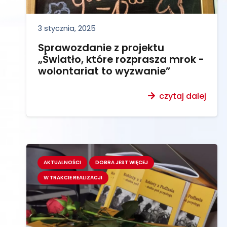
3 stycznia, 2025
Sprawozdanie z projektu
„Światło, które rozprasza mrok -
wolontariat to wyzwanie”
czytaj dalej
AKTUALNOŚCI
DOBRA JEST WIĘCEJ
W TRAKCIE REALIZACJI