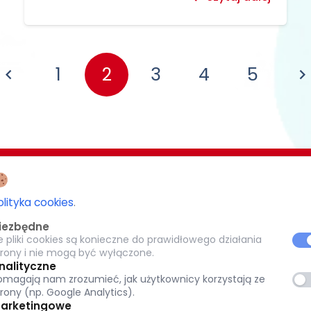
1
2
3
4
5
EZJI BIAŁOSTOCKIEJ
CARITAS POTRZEBUJĄCYM 1,5%
olityka cookies
.
-077 Białystok
iezbędne
KRS: 0000 269 579
e pliki cookies są konieczne do prawidłowego działania
8
trony i nie mogą być wyłączone.
pl
Warszawska 32, 15-077 Białystok
nalityczne
omagają nam zrozumieć, jak użytkownicy korzystają ze
tok.pl
(+48) 85 651 90 08
trony (np. Google Analytics).
www.caritas.bialystok.pl
arketingowe