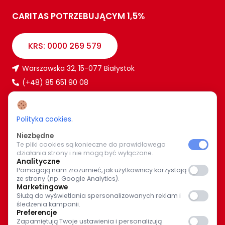
CARITAS POTRZEBUJĄCYM 1,5%
KRS: 0000 269 579
Warszawska 32, 15-077 Białystok
(+48) 85 651 90 08
www.caritas.bialystok.pl
bialystok@caritas.pl
Polityka cookies
.
Niezbędne
Te pliki cookies są konieczne do prawidłowego
WIĘCEJ O NAS
działania strony i nie mogą być wyłączone.
Analityczne
Pomagają nam zrozumieć, jak użytkownicy korzystają
Bądź z nami na bieżąco. Wspólnymi siłami pomagajmy
ze strony (np. Google Analytics).
potrzebującym.
Marketingowe
Służą do wyświetlania spersonalizowanych reklam i
śledzenia kampanii.
Preferencje
Zapamiętują Twoje ustawienia i personalizują