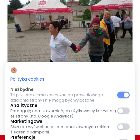
Polityka cookies
.
22 maja, 2022
Niezbędne
Te pliki cookies są konieczne do prawidłowego
Piknik integracyjny w Supraślu
działania strony i nie mogą być wyłączone.
Analityczne
Pomagają nam zrozumieć, jak użytkownicy korzystają
czytaj dalej
ze strony (np. Google Analytics).
Marketingowe
Służą do wyświetlania spersonalizowanych reklam i
śledzenia kampanii.
Preferencje