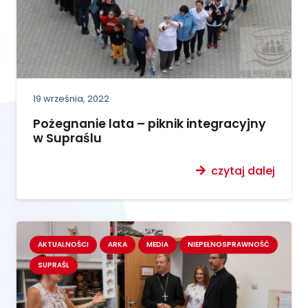
19 września, 2022
Pożegnanie lata – piknik integracyjny
w Supraślu
czytaj dalej
AKTUALNOŚCI
ARKA
MEDIA
NIEPEŁNOSPRAWNOŚĆ
SUPRAŚL