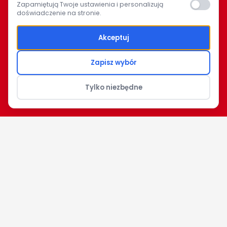
Zapamiętują Twoje ustawienia i personalizują
doświadczenie na stronie.
Akceptuj
Zapisz wybór
Tylko niezbędne
CARITAS ARCHIDIECEZJI BIAŁOSTOCKIEJ
keyboard_arrow_up
Warszawska 32, 15-077 Białystok
(+48) 85 651 90 08
bialystok@caritas.pl
www.caritas.bialystok.pl
NIP: 5421950380
Regon: 050017102
Inspektor danych osobowych: